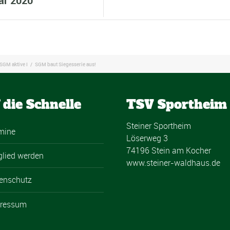
uar 2020
SGM aktive I
/
SGM baut Siegesserie aus!
 die Schnelle
TSV Sportheim
Steiner Sportheim
mine
Löserweg 3
74196 Stein am Kocher
glied werden
www.steiner-waldhaus.de
enschutz
ressum