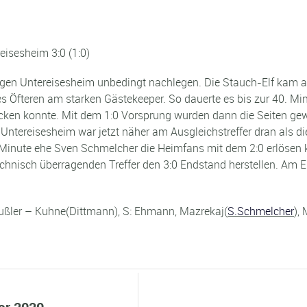
isesheim 3:0 (1:0)
en Untereisesheim unbedingt nachlegen. Die Stauch-Elf kam auch
s Öfteren am starken Gästekeeper. So dauerte es bis zur 40. M
rücken konnte. Mit dem 1:0 Vorsprung wurden dann die Seiten ge
. Untereisesheim war jetzt näher am Ausgleichstreffer dran als d
Minute ehe Sven Schmelcher die Heimfans mit dem 2:0 erlösen k
hnisch überragenden Treffer den 3:0 Endstand herstellen. Am En
außler – Kuhne(Dittmann), S: Ehmann, Mazrekaj(
S.Schmelcher
),