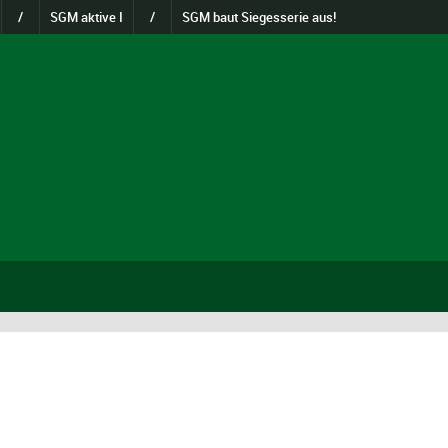
/
SGM aktive I
/
SGM baut Siegesserie aus!