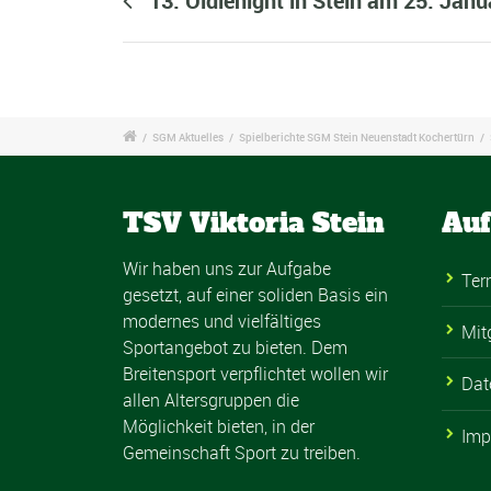
13. Oldienight in Stein am 25. Jan
/
SGM Aktuelles
/
Spielberichte SGM Stein Neuenstadt Kochertürn
/
TSV Viktoria Stein
Auf
Wir haben uns zur Aufgabe
Ter
gesetzt, auf einer soliden Basis ein
modernes und vielfältiges
Mit
Sportangebot zu bieten. Dem
Breitensport verpflichtet wollen wir
Dat
allen Altersgruppen die
Möglichkeit bieten, in der
Imp
Gemeinschaft Sport zu treiben.