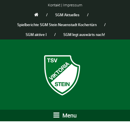
Kontakt
|
Impressum
/
SGM Aktuelles
/
Spielberichte SGM Stein Neuenstadt Kochertürn
/
SGM aktive I
/
SGM legt auswärts nach!
Menu