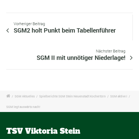
Vorheriger Beitrag
SGM2 holt Punkt beim Tabellenführer
Nächster Beitrag
SGM II mit unnötiger Niederlage!
/
SGM Aktuelles
/
Spielberichte SGM Stein Neuenstadt Kochertürn
/
SGM aktive I
/
SGM legt auswärts nach!
TSV Viktoria Stein