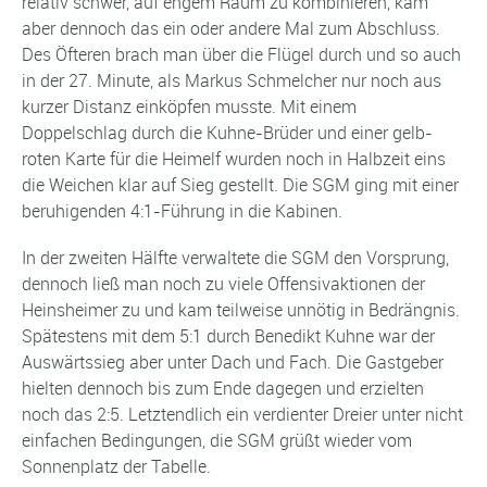
relativ schwer, auf engem Raum zu kombinieren, kam
aber dennoch das ein oder andere Mal zum Abschluss.
Des Öfteren brach man über die Flügel durch und so auch
in der 27. Minute, als Markus Schmelcher nur noch aus
kurzer Distanz einköpfen musste. Mit einem
Doppelschlag durch die Kuhne-Brüder und einer gelb-
roten Karte für die Heimelf wurden noch in Halbzeit eins
die Weichen klar auf Sieg gestellt. Die SGM ging mit einer
beruhigenden 4:1-Führung in die Kabinen.
In der zweiten Hälfte verwaltete die SGM den Vorsprung,
dennoch ließ man noch zu viele Offensivaktionen der
Heinsheimer zu und kam teilweise unnötig in Bedrängnis.
Spätestens mit dem 5:1 durch Benedikt Kuhne war der
Auswärtssieg aber unter Dach und Fach. Die Gastgeber
hielten dennoch bis zum Ende dagegen und erzielten
noch das 2:5. Letztendlich ein verdienter Dreier unter nicht
einfachen Bedingungen, die SGM grüßt wieder vom
Sonnenplatz der Tabelle.