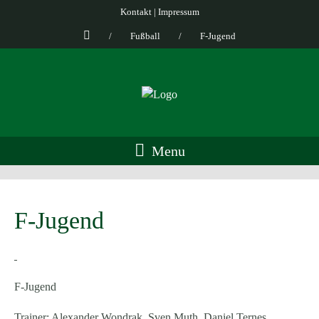
Kontakt
|
Impressum
/
Fußball
/
F-Jugend
Menu
F-Jugend
F-Jugend
Trainer: Alexander Wondrak, Sven Muth, Daniel Ternes