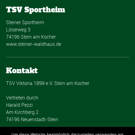
TSV Sportheim
Steiner Sportheim
Löserweg 3
74196 Stein am Kocher
www.steiner-waldhaus.de
Kontakt
TSV Viktoria 1899 e.V. Stein am Kocher
Vertreten durch
Harald Pezzi
Am Kirchberg 2
74196 Neuenstadt-Stein
post@tsvstein.com
Um diese Website bestmöglich darzustellen verwenden wir