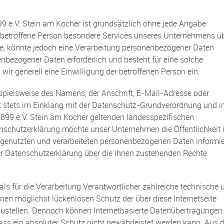
9 e.V. Stein am Kocher ist grundsätzlich ohne jede Angabe
 betroffene Person besondere Services unseres Unternehmens ü
e, könnte jedoch eine Verarbeitung personenbezogener Daten
enbezogener Daten erforderlich und besteht für eine solche
wir generell eine Einwilligung der betroffenen Person ein.
spielsweise des Namens, der Anschrift, E-Mail-Adresse oder
t stets im Einklang mit der Datenschutz-Grundverordnung und i
1899 e.V. Stein am Kocher geltenden landesspezifischen
schutzerklärung möchte unser Unternehmen die Öffentlichkeit 
genutzten und verarbeiteten personenbezogenen Daten informie
er Datenschutzerklärung über die ihnen zustehenden Rechte
als für die Verarbeitung Verantwortlicher zahlreiche technische 
n möglichst lückenlosen Schutz der über diese Internetseite
ustellen. Dennoch können Internetbasierte Datenübertragungen
ass ein absoluter Schutz nicht gewährleistet werden kann. Aus 