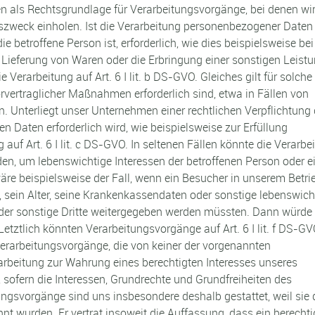
en als Rechtsgrundlage für Verarbeitungsvorgänge, bei denen wir
szweck einholen. Ist die Verarbeitung personenbezogener Daten
ie betroffene Person ist, erforderlich, wie dies beispielsweise bei
ne Lieferung von Waren oder die Erbringung einer sonstigen Leist
Verarbeitung auf Art. 6 I lit. b DS-GVO. Gleiches gilt für solche
vertraglicher Maßnahmen erforderlich sind, etwa in Fällen von
. Unterliegt unser Unternehmen einer rechtlichen Verpflichtung
 Daten erforderlich wird, wie beispielsweise zur Erfüllung
g auf Art. 6 I lit. c DS-GVO. In seltenen Fällen könnte die Verarbe
n, um lebenswichtige Interessen der betroffenen Person oder e
äre beispielsweise der Fall, wenn ein Besucher in unserem Betri
 sein Alter, seine Krankenkassendaten oder sonstige lebenswich
oder sonstige Dritte weitergegeben werden müssten. Dann würde 
 Letztlich könnten Verarbeitungsvorgänge auf Art. 6 I lit. f DS-G
erarbeitungsvorgänge, die von keiner der vorgenannten
rbeitung zur Wahrung eines berechtigten Interesses unseres
, sofern die Interessen, Grundrechte und Grundfreiheiten des
ungsvorgänge sind uns insbesondere deshalb gestattet, weil sie
 wurden. Er vertrat insoweit die Auffassung, dass ein berechti