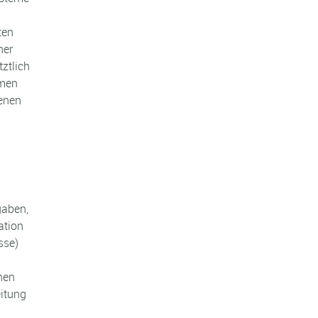
ten
ner
ztlich
ymen
genen
gaben,
ation
sse)
nen
eitung