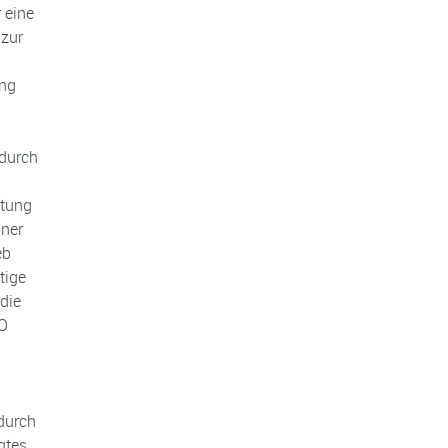
 eine
 zur
ung
 durch
itung
iner
eb
tige
die
VO
 durch
gtes