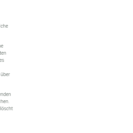
lche
ne
ten
es
 über
henden
chen.
löscht