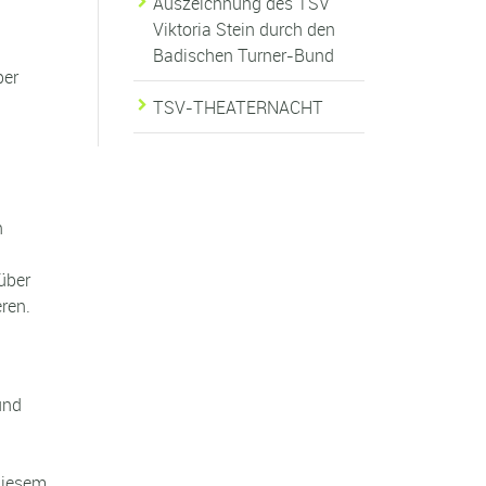
Auszeichnung des TSV
Viktoria Stein durch den
Badischen Turner-Bund
ber
TSV-THEATERNACHT
n
über
ren.
und
diesem