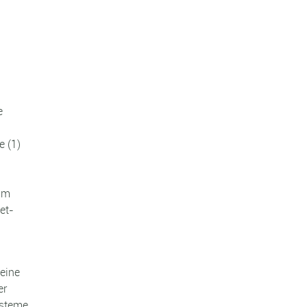
e
e (1)
tum
net-
keine
er
ysteme