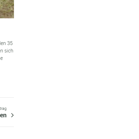
den 35
n sich
ge
trag
sen