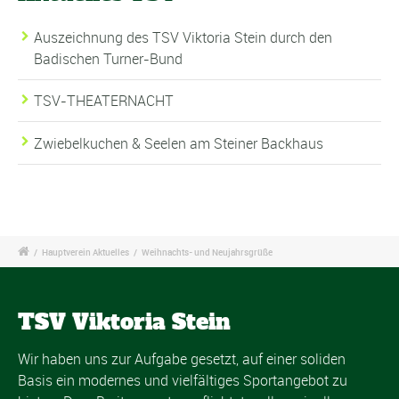
Auszeichnung des TSV Viktoria Stein durch den
Badischen Turner-Bund
TSV-THEATERNACHT
Zwiebelkuchen & Seelen am Steiner Backhaus
/
Hauptverein Aktuelles
/
Weihnachts- und Neujahrsgrüße
TSV Viktoria Stein
Wir haben uns zur Aufgabe gesetzt, auf einer soliden
Basis ein modernes und vielfältiges Sportangebot zu