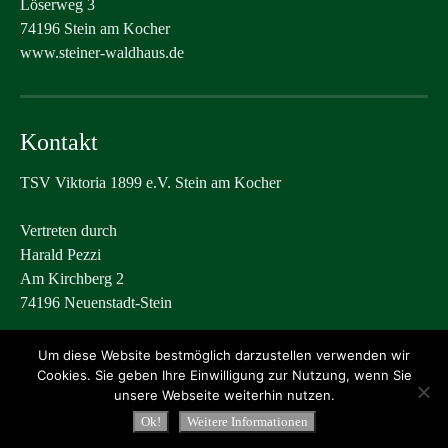
Löserweg 3
74196 Stein am Kocher
www.steiner-waldhaus.de
Kontakt
TSV Viktoria 1899 e.V. Stein am Kocher
Vertreten durch
Harald Pezzi
Am Kirchberg 2
74196 Neuenstadt-Stein
post@tsvstein.com
Um diese Website bestmöglich darzustellen verwenden wir
Cookies. Sie geben Ihre Einwilligung zur Nutzung, wenn Sie
unsere Webseite weiterhin nutzen.
Ok!
Weitere Informationen