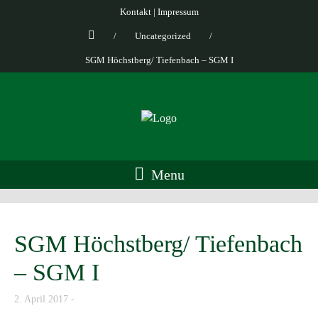
Kontakt
|
Impressum
/
Uncategorized
/
SGM Höchstberg/ Tiefenbach – SGM I
Menu
SGM Höchstberg/ Tiefenbach
– SGM I
2. April 2017