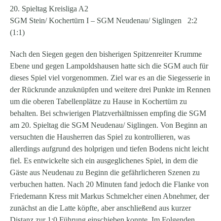
20. Spieltag Kreisliga A2
SGM Stein/ Kochertürn I
– SGM Neudenau/ Siglingen
2:2
(1:1)
Nach den Siegen gegen den bisherigen Spitzenreiter Krumme
Ebene und gegen Lampoldshausen hatte sich die SGM auch für
dieses Spiel viel vorgenommen. Ziel war es an die Siegesserie in
der Rückrunde anzuknüpfen und weitere drei Punkte im Rennen
um die oberen Tabellenplätze zu Hause in Kochertürn zu
behalten. Bei schwierigen Platzverhältnissen empfing die SGM
am 20. Spieltag die SGM Neudenau/ Siglingen. Von Beginn an
versuchten die Hausherren das Spiel zu kontrollieren, was
allerdings aufgrund des holprigen und tiefen Bodens nicht leicht
fiel. Es entwickelte sich ein ausgeglichenes Spiel, in dem die
Gäste aus Neudenau zu Beginn die gefährlicheren Szenen zu
verbuchen hatten. Nach 20 Minuten fand jedoch die Flanke von
Friedemann Kress mit Markus Schmelcher einen Abnehmer, der
zunächst an die Latte köpfte, aber anschließend aus kurzer
Distanz zur 1:0 Führung einschieben konnte. Im Folgenden