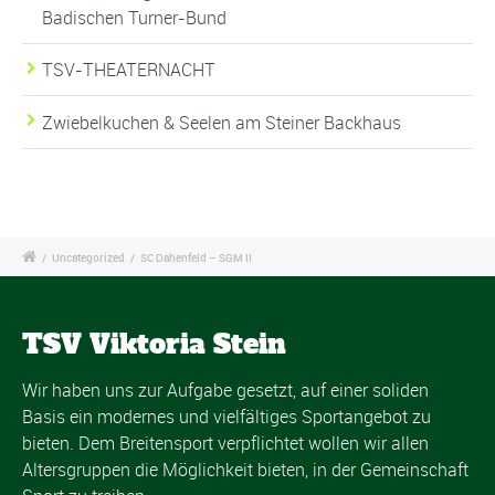
Badischen Turner-Bund
TSV-THEATERNACHT
Zwiebelkuchen & Seelen am Steiner Backhaus
/
Uncategorized
/
SC Dahenfeld – SGM II
TSV Viktoria Stein
Wir haben uns zur Aufgabe gesetzt, auf einer soliden
Basis ein modernes und vielfältiges Sportangebot zu
bieten. Dem Breitensport verpflichtet wollen wir allen
Altersgruppen die Möglichkeit bieten, in der Gemeinschaft