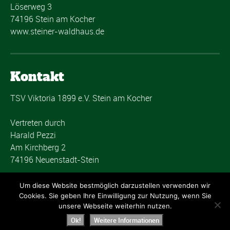
Löserweg 3
74196 Stein am Kocher
www.steiner-waldhaus.de
Kontakt
TSV Viktoria 1899 e.V. Stein am Kocher
Vertreten durch
Harald Pezzi
Am Kirchberg 2
74196 Neuenstadt-Stein
post@tsvstein.com
Um diese Website bestmöglich darzustellen verwenden wir
Cookies. Sie geben Ihre Einwilligung zur Nutzung, wenn Sie
unsere Webseite weiterhin nutzen.
Ok!
Weitere Informationen