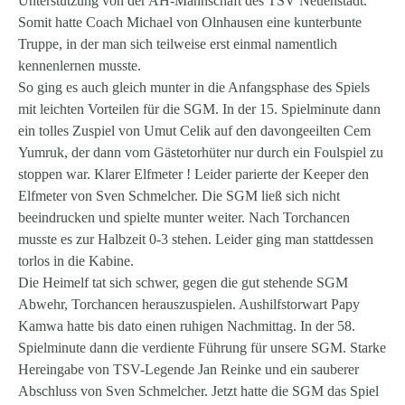
Unterstützung von der AH-Mannschaft des TSV Neuenstadt.
Somit hatte Coach Michael von Olnhausen eine kunterbunte
Truppe, in der man sich teilweise erst einmal namentlich
kennenlernen musste.
So ging es auch gleich munter in die Anfangsphase des Spiels
mit leichten Vorteilen für die SGM. In der 15. Spielminute dann
ein tolles Zuspiel von Umut Celik auf den davongeeilten Cem
Yumruk, der dann vom Gästetorhüter nur durch ein Foulspiel zu
stoppen war. Klarer Elfmeter ! Leider parierte der Keeper den
Elfmeter von Sven Schmelcher. Die SGM ließ sich nicht
beeindrucken und spielte munter weiter. Nach Torchancen
musste es zur Halbzeit 0-3 stehen. Leider ging man stattdessen
torlos in die Kabine.
Die Heimelf tat sich schwer, gegen die gut stehende SGM
Abwehr, Torchancen herauszuspielen. Aushilfstorwart Papy
Kamwa hatte bis dato einen ruhigen Nachmittag. In der 58.
Spielminute dann die verdiente Führung für unsere SGM. Starke
Hereingabe von TSV-Legende Jan Reinke und ein sauberer
Abschluss von Sven Schmelcher. Jetzt hatte die SGM das Spiel