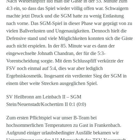
Nach Wiederanpfiff lud man die Gäste in der 53. Minute zum
4:3 ein, so dass das Spiel wieder völlig offen war. Schwaigern
machte jetzt Druck und die SGM hatte zu wenig Entlastung
nach vorne. Das SGM-Spiel in dieser Phase war geprägt von zu
vielen Ballverlusten und Ungenauigkeiten. Dennoch hielt die
Defensive stand und viele Möglichkeiten konnten sich die Gäste
auch nicht erspielen. In der 85. Minute war es dann der
eingewechselte Johnath Chandran, der für die 5:3-
Vorentscheidung sorgte. Mit dem Schlusspfiff verkürzte der
FSV noch einmal auf 5:4, dies war aber lediglich
Ergebniskosmetik. Insgesamt ein verdienter Sieg der SGM in
einem über weite Strecken ausgeglichen Spiel.
SV Heilbronn am Leinbach II – SGM
Stein/Neuenstadt/Kochertürn II 0:1 (0:0)
Zum ersten Pflichtspiel war unser B-Team bei
hochsommerlichen Temperaturen zu Gast in Frankenbach.
Aufgrund einiger urlaubsbedingter Ausfälle bekamen wir