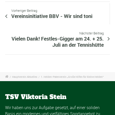
Vorheriger Beitrag
Vereinsinitiative BBV - Wir sind toni
Nächster Beitrag
Vielen Dank! Festles-Gigger am 24. + 25.
Juli an der Tennishütte
/
Hauptverein Aktuelles
/
1. Helden-Patenverein „Große Hilfen für kleine Helden“
TSV Viktoria Stein
Wir haben uns zur Aufgabe gesetzt, auf einer soliden
Basis ein modernes und vielfältiges Sportangebot zu