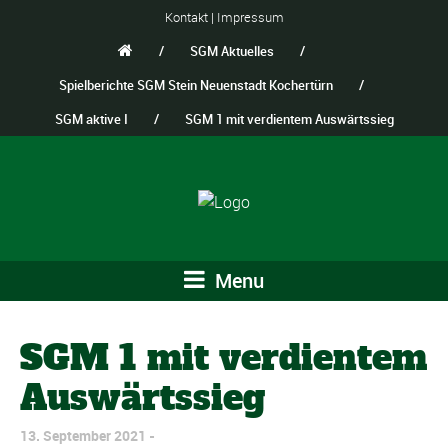
Kontakt
|
Impressum
/
SGM Aktuelles
/
Spielberichte SGM Stein Neuenstadt Kochertürn
/
SGM aktive I
/
SGM 1 mit verdientem Auswärtssieg
Menu
SGM 1 mit verdientem
Auswärtssieg
13. September 2021