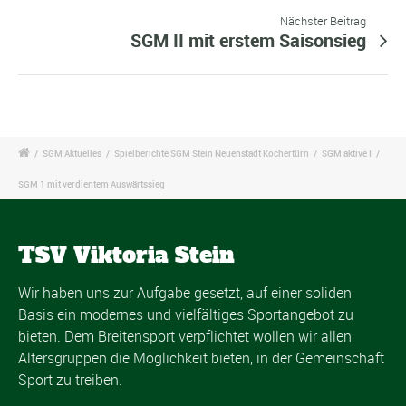
Nächster Beitrag
SGM II mit erstem Saisonsieg
/
SGM Aktuelles
/
Spielberichte SGM Stein Neuenstadt Kochertürn
/
SGM aktive I
/
SGM 1 mit verdientem Auswärtssieg
TSV Viktoria Stein
Wir haben uns zur Aufgabe gesetzt, auf einer soliden
Basis ein modernes und vielfältiges Sportangebot zu
bieten. Dem Breitensport verpflichtet wollen wir allen
Altersgruppen die Möglichkeit bieten, in der Gemeinschaft
Sport zu treiben.