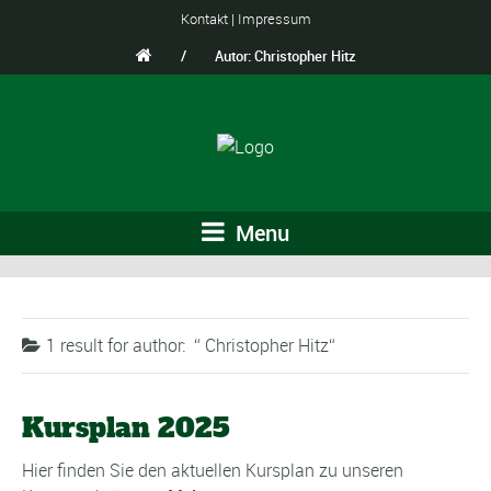
Kontakt
|
Impressum
/
Autor: Christopher Hitz
Menu
1 result for
author:
Christopher Hitz
Kursplan 2025
Hier finden Sie den aktuellen Kursplan zu unseren