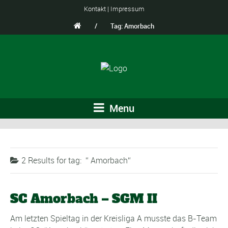
Kontakt
|
Impressum
/
Tag: Amorbach
Menu
2 Results for
tag:
Amorbach
SC Amorbach – SGM II
Am letzten Spieltag in der Kreisliga A musste das B-Team