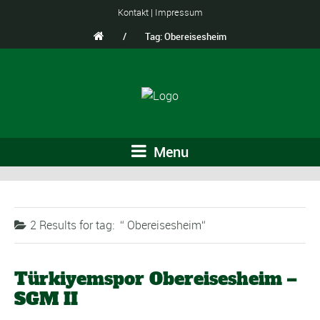
Kontakt
|
Impressum
/
Tag: Obereisesheim
Menu
2 Results for
tag:
Obereisesheim
Türkiyemspor Obereisesheim –
SGM II