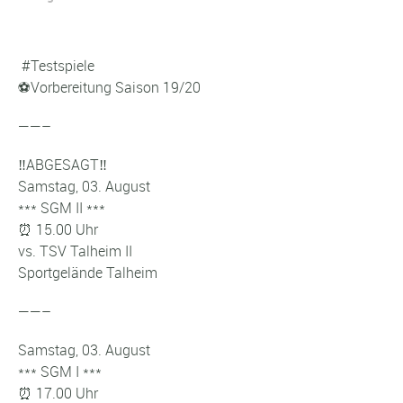
#
Testspiele
⚽
Vorbereitung Saison 19/20
——–
‼️
ABGESAGT
‼️
Samstag, 03. August
*** SGM II ***
⏰
15.00 Uhr
vs. TSV Talheim II
Sportgelände Talheim
——–
Samstag, 03. August
*** SGM I ***
⏰
17.00 Uhr