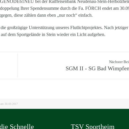
 GENODE61NEU bei der Raiffeisenbank Neudenau-Stein-Herbolzhei
e Verdoppelung Ihrer Spendensumme durch die Fa. FÖRCH endet am 30.0
egen, diese zählen dann eben „nur noch“ einfach.
die großzügige Unterstützung unseres Flutlichtprojektes. Nach jetziger
 auf dem Sportgelände in Stein wieder ein Licht aufgehen.
Nächster Bei
SGM II - SG Bad Wimpfen
t am 30.09.2017
die Schnelle
TSV Sportheim