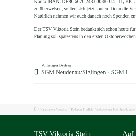
Konto IBAN: DE86 6676 2433 0088 0141 11, BIC:
zu überweisen, sollten sich jetzt sputen. Denn di
Natürlich nehmen wir auch danach noch Spenden entg
Der TSV Viktoria Stein bedankt sich schon heute für 
Planung soll spätestens in den ersten Oktoberwochen
Vorheriger Beitrag
SGM Neudenau/Siglingen - SGM I
/
Hauptverein Aktuelles
/
Endspurt Flutlicht: Verdoppelung Ihrer Spende ende
TSV Viktoria Stein
Auf 