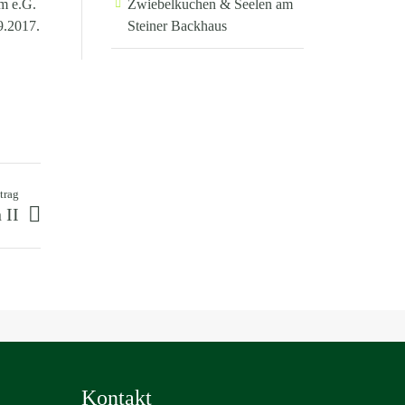
m e.G.
Zwiebelkuchen & Seelen am
9.2017.
Steiner Backhaus
trag
 II
Kontakt