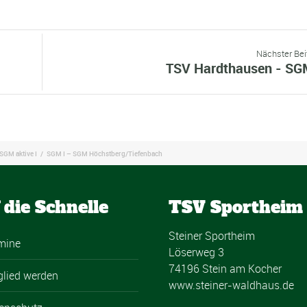
Nächster Bei
TSV Hardthausen - SG
SGM aktive I
/
SGM I – SGM Höchstberg/Tiefenbach
 die Schnelle
TSV Sportheim
Steiner Sportheim
mine
Löserweg 3
74196 Stein am Kocher
glied werden
www.steiner-waldhaus.de