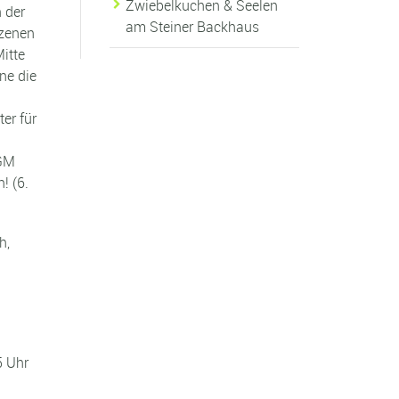
Zwiebelkuchen & Seelen
 der
am Steiner Backhaus
szenen
itte
ne die
er für
SGM
! (6.
h,
5 Uhr