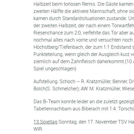
Halbzeit beim torlosen Remis. Die Gäste kamen 
zweiten Hälfte die aktivere Mannschaft, ohne s
kamen durch Standardsituationen zustande. Und
der zweiten Halbzeit, der nach einem Torwartfeh
Riesenchance zum 2:0, verfehlte das Tor aber a
nochmal alles nach vorne und versuchten noch e
Höchstberg/Tiefenbach, der zum 1:1 Endstand s
Punkteteilung, wenn gleich der Ausgleich kurz v
ziemlich auf dem Zahnfleisch daherkommt (10 
Spiel ungeschlagen)
Aufstellung: Schoch – R. Kratzmüller, Benner, D
Bolch(S. Schmelcher); AW: M. Kratzmüller, Wiese
Das B-Team konnte leider an die zuletzt gezeig
Tabellennachbarn aus Biberach mit 1:4. Torsch
13.Spieltag
Sonntag, den 17. November TSV Har
WIR.