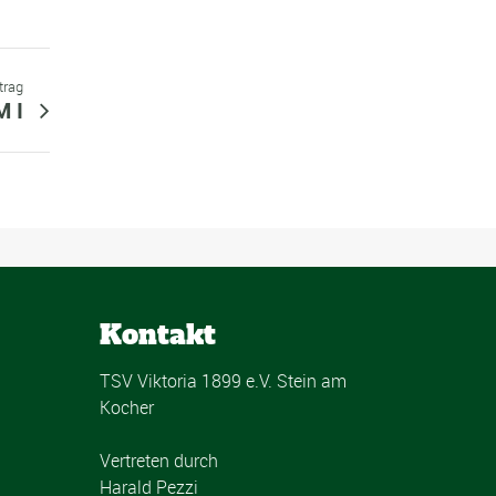
trag
M I
Kontakt
TSV Viktoria 1899 e.V. Stein am
Kocher
Vertreten durch
Harald Pezzi