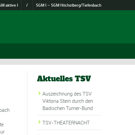
M aktive I
/
SGM I – SGM Höchstberg/Tiefenbach
Aktuelles TSV
Auszeichnung des TSV
Viktoria Stein durch den
Badischen Turner-Bund
nbach
TSV-THEATERNACHT
te
zur