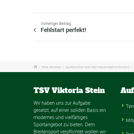
Vorheriger Beitrag
Fehlstart perfekt!
/
SGM Aktuelles
/
Spielberichte SGM Stein Neuenstadt Kochertürn
/
TSV Viktoria Stein
Auf
Wir haben uns zur Aufgabe
Ter
gesetzt, auf einer soliden Basis ein
modernes und vielfältiges
Mit
Sportangebot zu bieten. Dem
Breitensport verpflichtet wollen wir