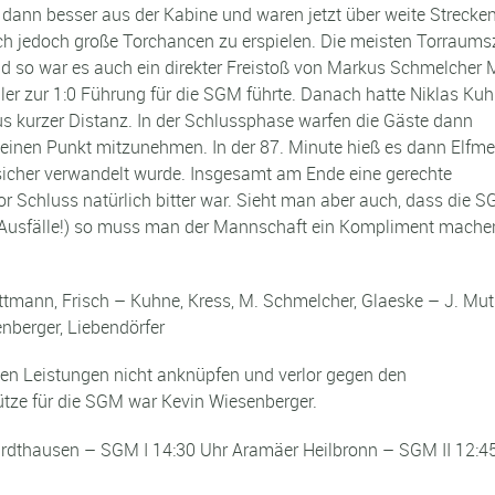
dann besser aus der Kabine und waren jetzt über weite Strecken
ich jedoch große Torchancen zu erspielen. Die meisten Torraum
 so war es auch ein direkter Freistoß von Markus Schmelcher M
ler zur 1:0 Führung für die SGM führte. Danach hatte Niklas Kuh
us kurzer Distanz. In der Schlussphase warfen die Gäste dann
inen Punkt mitzunehmen. In der 87. Minute hieß es dann Elfmet
icher verwandelt wurde. Insgesamt am Ende eine gerechte
or Schluss natürlich bitter war. Sieht man aber auch, dass die 
Ausfälle!) so muss man der Mannschaft ein Kompliment machen
ittmann, Frisch – Kuhne, Kress, M. Schmelcher, Glaeske – J. Mut
nberger, Liebendörfer
ten Leistungen nicht anknüpfen und verlor gegen den
ütze für die SGM war Kevin Wiesenberger.
dthausen – SGM I 14:30 Uhr Aramäer Heilbronn – SGM II 12:4