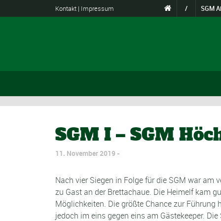
Kontakt
|
Impressum
/
SGM Ak
SGM I – SGM Höch
11. November 2019
Nach vier Siegen in Folge für die SGM war am
zu Gast an der Brettachaue. Die Heimelf kam gut
Möglichkeiten. Die größte Chance zur Führung h
jedoch im eins gegen eins am Gästekeeper. Die S