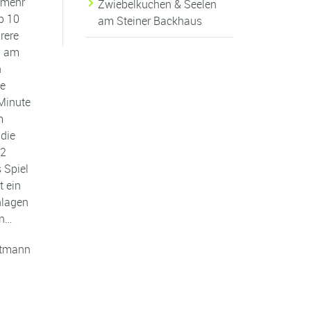
 mehr
Zwiebelkuchen & Seelen
p 10
am Steiner Backhaus
rere
n am
n
te
 Minute
m
 die
:2
 Spiel
t ein
hlagen
en…
ittmann