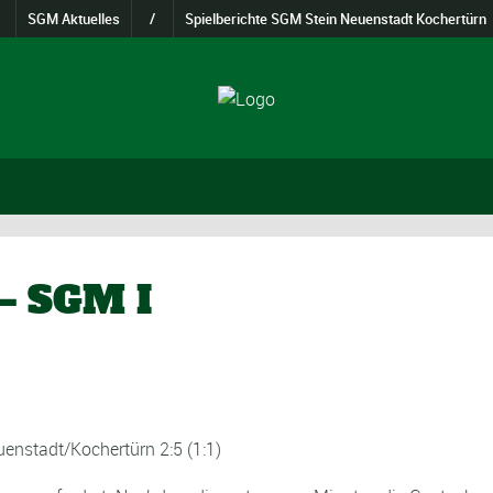
SGM Aktuelles
/
Spielberichte SGM Stein Neuenstadt Kochertürn
– SGM I
nstadt/Kochertürn 2:5 (1:1)