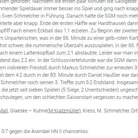
sen gefordert. Nachdem die ersten paar Minuten die Gastgeber
nehmender Spieldauer immer besser ins Spiel und ging nach knap
h Sven Schmelcher in Führung. Danach hatte die SGM noch meh
iterte aber knapp. Ende der ersten Hälfte war Hardthausen dan
fiff nach einem Eckball das 1:1 erzielen. Zu Beginn der zweite
 Unparteiischen, was in der 56. Minute zu einer gelb-roten Kar
hst schwer, die nummerische Überzahl auszuspielen, in der 65.
nach einem Lattenkopfball zum 2:1 abstaubte. Leider war man i
end das 2:2 ein. In der Schlussviertelstunde war die SGM dann
m indirekten Freistoß durch Markus Schmelcher zur erneuten 3
t dem 4:2 durch in der 83. Minute durch Daniel Haußler war das
 Schmelcher noch seinen 3. Treffer zum 5:2 Endstand. Insgesam
 die jetzt seit sieben Spielen (5 Siege, 2 Unentschieden) ungesc
 nachzulegen, um den schlechten Saisonstart vergessen zu mach
Mall
, Glaeske – Kuhne(
M.Kratzmüller
), Kress, M. Schmelcher, D
0:7 gegen die Aramäer HN II chancenlos.