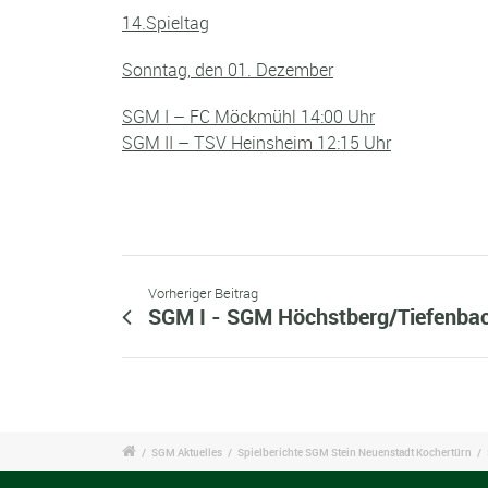
1
4.Spieltag
S
onntag, den 01. Dezember
SGM I – FC Möckmühl 14:00 Uhr
SGM II – TSV Heinsheim 12:15 Uhr
Vorheriger Beitrag
SGM I - SGM Höchstberg/Tiefenba
/
SGM Aktuelles
/
Spielberichte SGM Stein Neuenstadt Kochertürn
/