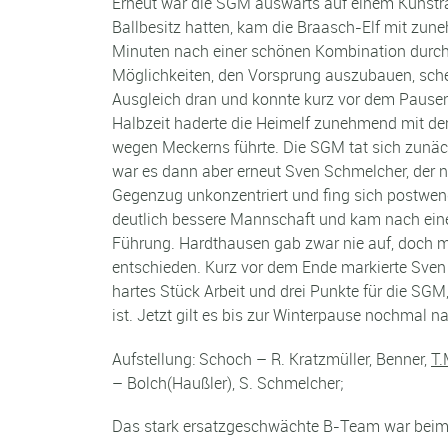
Erneut war die SGM auswärts auf einem Kunstra
Ballbesitz hatten, kam die Braasch-Elf mit zu
Minuten nach einer schönen Kombination durc
Möglichkeiten, den Vorsprung auszubauen, sche
Ausgleich dran und konnte kurz vor dem Pausenp
Halbzeit haderte die Heimelf zunehmend mit dem
wegen Meckerns führte. Die SGM tat sich zunäc
war es dann aber erneut Sven Schmelcher, der 
Gegenzug unkonzentriert und fing sich postwend
deutlich bessere Mannschaft und kam nach eine
Führung. Hardthausen gab zwar nie auf, doch mi
entschieden. Kurz vor dem Ende markierte Sven
hartes Stück Arbeit und drei Punkte für die SGM,
ist. Jetzt gilt es bis zur Winterpause nochmal
Aufstellung: Schoch – R. Kratzmüller, Benner,
T.
– Bolch(Haußler), S. Schmelcher;
Das stark ersatzgeschwächte B-Team war beim 