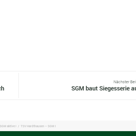
Nächster Bei
ch
SGM baut Siegesserie a
SGM aktive I
/
TSV Hardthausen – SGM I