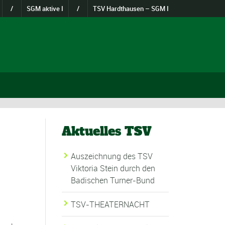
/
SGM aktive I
/
TSV Hardthausen – SGM I
Aktuelles TSV
Auszeichnung des TSV
Viktoria Stein durch den
Badischen Turner-Bund
TSV-THEATERNACHT