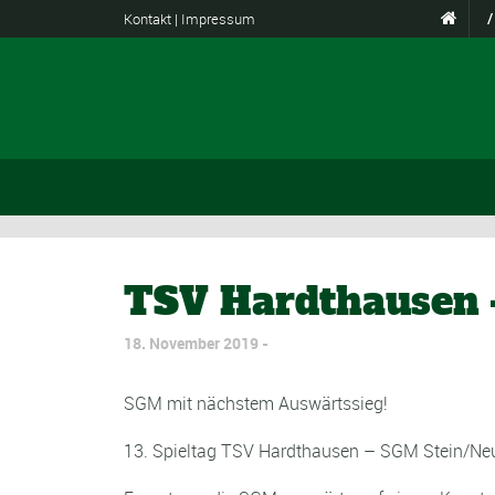
Kontakt
|
Impressum
/
TSV Hardthausen 
18. November 2019
SGM mit nächstem Auswärtssieg!
13. Spieltag TSV Hardthausen – SGM Stein/Neue