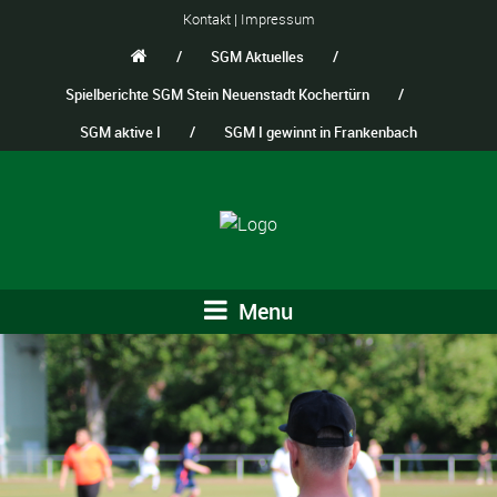
Kontakt
|
Impressum
/
SGM Aktuelles
/
Spielberichte SGM Stein Neuenstadt Kochertürn
/
SGM aktive I
/
SGM I gewinnt in Frankenbach
Menu