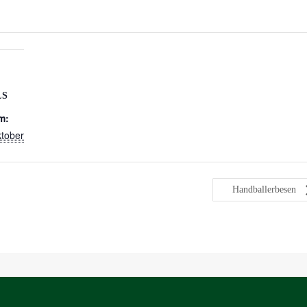
LS
m:
tober
Handballerbesen