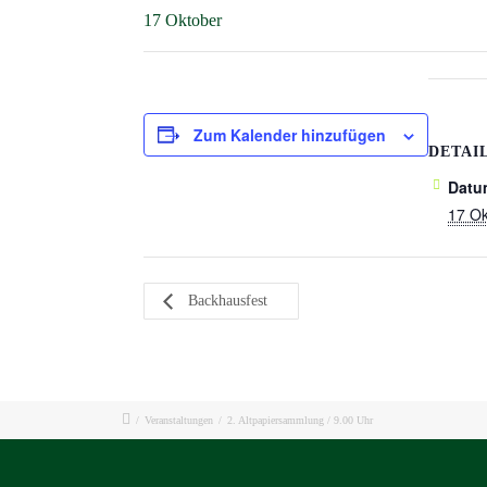
17 Oktober
Zum Kalender hinzufügen
DETAI
Datu
17 Ok
Backhausfest
/
Veranstaltungen
/
2. Altpapiersammlung / 9.00 Uhr