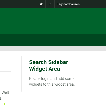
/
Tag: nordhausen
Search Sidebar
Widget Area
Please login and add some
widgets to this widget area.
M-Welt
s
.