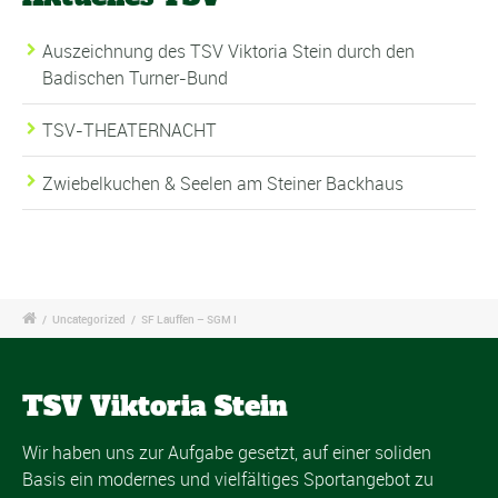
Auszeichnung des TSV Viktoria Stein durch den
Badischen Turner-Bund
TSV-THEATERNACHT
Zwiebelkuchen & Seelen am Steiner Backhaus
/
Uncategorized
/
SF Lauffen – SGM I
TSV Viktoria Stein
Wir haben uns zur Aufgabe gesetzt, auf einer soliden
Basis ein modernes und vielfältiges Sportangebot zu