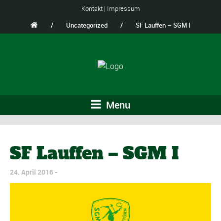
Kontakt
|
Impressum
/
Uncategorized
/
SF Lauffen – SGM I
Menu
SF Lauffen – SGM I
24. April 2016