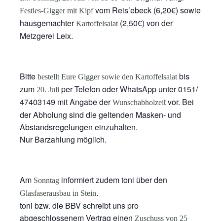
vom Reis’ebeck (6,20€) sowie
Festles-Gigger mit Kipf
hausgemachter
(2,50€) von der
Kartoffelsalat
Metzgerei Leix.
Bitte
bis
bestellt Eure Gigger sowie den Kartoffelsalat
zum
per Telefon oder WhatsApp unter 0151/
20. Juli
47403149 mit Angabe der
t vor. Bei
Wunschabholzei
der Abholung sind die geltenden Masken- und
Abstandsregelungen einzuhalten.
Nur Barzahlung möglich.
Am
informiert zudem toni über den
Sonntag
.
Glasfaserausbau in Stein
toni bzw. die BBV schreibt uns pro
abgeschlossenem
Vertrag
einen
Zuschuss von 25