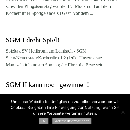
schwülen Pfingstsamstag war der FC Möckmühl auf dem
Kochertürner Sportgelände zu Gast. Vor dem ...
SGM I dreht Spiel!
Spieltag SV Heilbronn am Leinbach - SGM
Stein/Neuenstadt/Kochertürn 1:2 (1:0) Unsere erste
Mannschaft hatte am Sonntag die Ehre, die Erste seit ...
SGM II kann noch gewinnen!
Spieltag SV Heilbronn am Leinbach II - SGM
Um diese Website bestmöglich darzustellen verwenden wir
Stein/Neuenstadt/Kochertürn II 0:2 (0:0) Am vergangenen
Cookies. Sie geben Ihre Einwilligung zur Nutzung, wenn Sie
Sonntag war die SGM II zu Gast beim Tabelle...
unsere Webseite weiterhin nutzen.
Ok!
Weitere Informationen
SGM I mit Kantersieg!